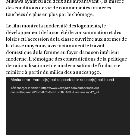
Mikawa ayant eu lieu deux ans auparavant -, la misère
des conditions de vie de communautés minières
touchées de plus en plus par le chômage.
Le film montre la modernité des logements, le
développement de la société de consommation et des
loisirs et l’accession de la classe ouvrière aux normes de
la classe moyenne, avec notamment le travail
domestique de la femme au foyer dans son intérieur
moderne. Il témoigne des contradictions de la politique
de rationalisation et de modernisation de l’industrie
minière à partir du milieu des années 1950.
Media error: Format(s) not supported or source(s) not found
Lecteur
vidéo
Télécharger le fichier: https://www.voltajazz.com/eurasemploi/wp-
content/uploads/2023/07/JAP-REPORTAGE-Hashima.mp4?_=1