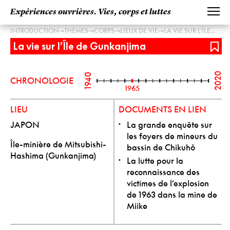
Expériences ouvrières. Vies, corps et luttes
→
→
→
→
INTRODUCTION
THÈMES
CORPS
LIEUX DE VIE
LA VIE SUR L’ÎLE...
La vie sur l’Île de Gunkanjima
2020
1940
CHRONOLOGIE
1965
LIEU
DOCUMENTS EN LIEN
JAPON
La grande enquête sur
les foyers de mineurs du
Île-minière de Mitsubishi-
bassin de Chikuhô
Hashima (Gunkanjima)
La lutte pour la
reconnaissance des
victimes de l’explosion
de 1963 dans la mine de
Miike