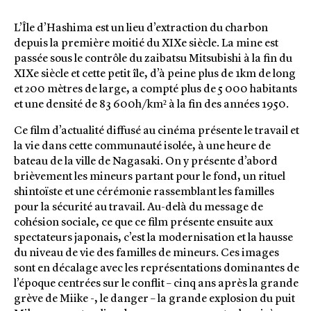
L’Île d’Hashima est un lieu d’extraction du charbon
depuis la première moitié du XIXe siècle. La mine est
passée sous le contrôle du zaibatsu Mitsubishi à la fin du
XIXe siècle et cette petit île, d’à peine plus de 1km de long
et 200 mètres de large, a compté plus de 5 000 habitants
et une densité de 83 600h/km² à la fin des années 1950.
Ce film d’actualité diffusé au cinéma présente le travail et
la vie dans cette communauté isolée, à une heure de
bateau de la ville de Nagasaki. On y présente d’abord
brièvement les mineurs partant pour le fond, un rituel
shintoïste et une cérémonie rassemblant les familles
pour la sécurité au travail. Au-delà du message de
cohésion sociale, ce que ce film présente ensuite aux
spectateurs japonais, c’est la modernisation et la hausse
du niveau de vie des familles de mineurs. Ces images
sont en décalage avec les représentations dominantes de
l’époque centrées sur le conflit – cinq ans après la grande
grève de Miike -, le danger – la grande explosion du puit