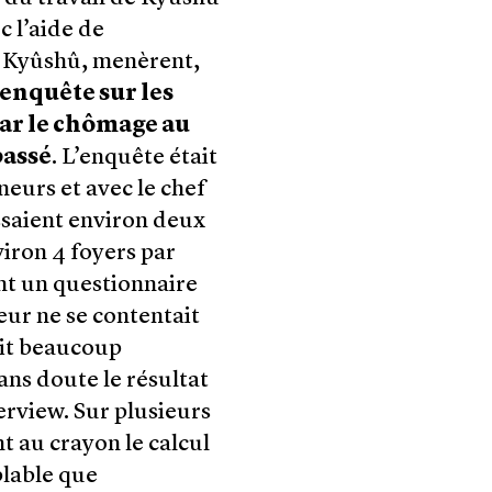
 l’aide de
du Kyûshû, menèrent,
enquête sur les
par le chômage au
passé
. L’enquête était
eurs et avec le chef
ssaient environ deux
viron 4 foyers par
ent un questionnaire
eur ne se contentait
ait beaucoup
ans doute le résultat
terview. Sur plusieurs
t au crayon le calcul
blable que