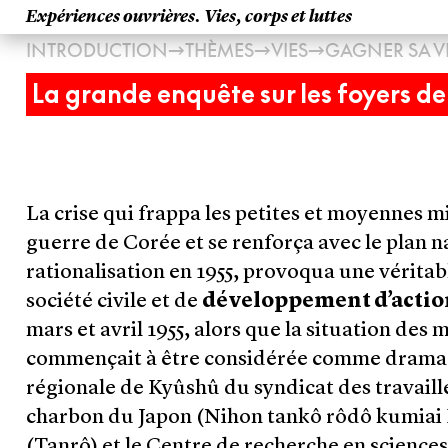
Expériences ouvrières. Vies, corps et luttes
→
→
→
INTRODUCTION
THÈMES
VIES
GAGNER SA V
La grande enquête sur les foyers d
La crise qui frappa les petites et moyennes min
guerre de Corée et se renforça avec le plan n
rationalisation en 1955, provoqua une véritab
société civile et de
développement d’actio
mars et avril 1955, alors que la situation de
commençait à être considérée comme dramati
régionale de Kyûshû du syndicat des travaill
charbon du Japon (Nihon tankô rôdô kumiai
(Tanrô) et le Centre de recherche en science