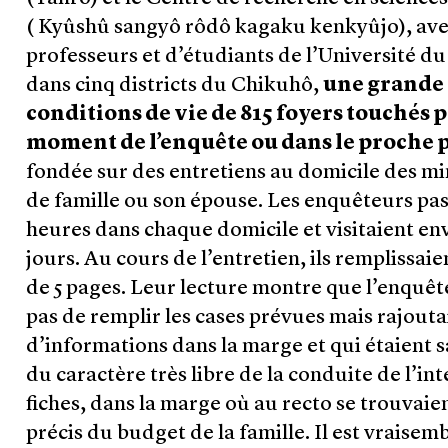
( Kyûshû sangyô rôdô kagaku kenkyûjo), avec
professeurs et d’étudiants de l’Université 
dans cinq districts du Chikuhô,
une grande 
conditions de vie de 815 foyers touchés 
moment de l’enquête ou dans le proche 
fondée sur des entretiens au domicile des min
de famille ou son épouse. Les enquêteurs pa
heures dans chaque domicile et visitaient en
jours. Au cours de l’entretien, ils remplissai
de 5 pages. Leur lecture montre que l’enquêt
pas de remplir les cases prévues mais rajout
d’informations dans la marge et qui étaient s
du caractère très libre de la conduite de l’in
fiches, dans la marge où au recto se trouvaien
précis du budget de la famille. Il est vraisem