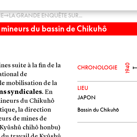
→
IE
LA GRANDE ENQUÊTE SUR...
e mineurs du bassin de Chikuhô
1940
es suite à la fin de la
CHRONOLOGIE
ational de
le mobilisation de la
LIEU
ns syndicales
. En
JAPON
s mineurs du Chikuhô
Bassin du Chikuhô
que, la direction
eurs de mines de
 Kyûshû chihô honbu)
s du travail de Kyûshû