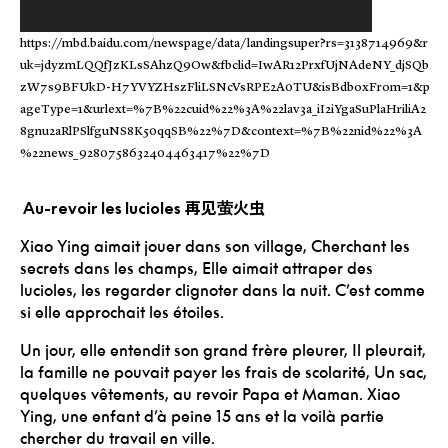
https://mbd.baidu.com/newspage/data/landingsuper?rs=3138714969&r
uk=jdyzmLQQfJzKLsSAhzQ9Ow&fbclid=IwAR12PrxfUjNAdeNY_djSQb
zW7s9BFUkD-H7YVYZHszFliLSNcVsRPE2A0TU&isBdboxFrom=1&p
ageType=1&urlext=%7B%22cuid%22%3A%22lav3a_iI2iYgaSuPlaHriliA2
8gnu2aRlPSlfguNS8K50qqSB%22%7D&context=%7B%22nid%22%3A
%22news_9280758632404463417%22%7D
再见萤火
虫
Au-revoir les lucioles
Xiao Ying aimait jouer dans son village,
Cherchant les
secrets dans les champs,
Elle aimait attraper des
lucioles, les regarder clignoter dans la nuit.
C’est comme
si elle approchait les étoiles.
Un jour, elle entendit son grand frère pleurer,
Il pleurait,
la famille ne pouvait payer les frais de scolarité,
Un sac,
quelques vêtements, au revoir Papa et Maman.
Xiao
Ying, une enfant d’à peine 15 ans et la voilà partie
chercher du travail en ville.