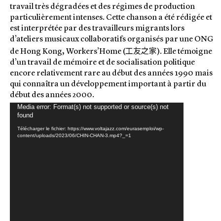
travail très dégradées et des régimes de production
particulièrement intenses. Cette chanson a été rédigée et
est interprétée par des travailleurs migrants lors
d’ateliers musicaux collaboratifs organisés par une ONG
工友之家
de Hong Kong, Workers’Home (
). Elle témoigne
d’un travail de mémoire et de socialisation politique
encore relativement rare au début des années 1990 mais
qui connaîtra un développement important à partir du
début des années 2000.
Media error: Format(s) not supported or source(s) not
Lecteur
found
vidéo
Télécharger le fichier: https://www.voltajazz.com/eurasemploi/wp-
content/uploads/2023/06/CHIN-CHAN-3.mp4?_=1