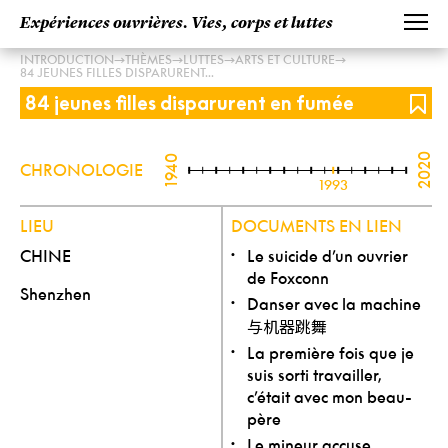
Expériences ouvrières. Vies, corps et luttes
→
→
→
→
INTRODUCTION
THÈMES
LUTTES
ARTS ET CULTURE
84 JEUNES FILLES DISPARURENT...
84 jeunes filles disparurent en fumée
2020
1940
CHRONOLOGIE
1993
LIEU
DOCUMENTS EN LIEN
CHINE
Le suicide d’un ouvrier
de Foxconn
Shenzhen
Danser avec la machine
与机器跳舞
La première fois que je
suis sorti travailler,
c’était avec mon beau-
père
Le mineur accuse