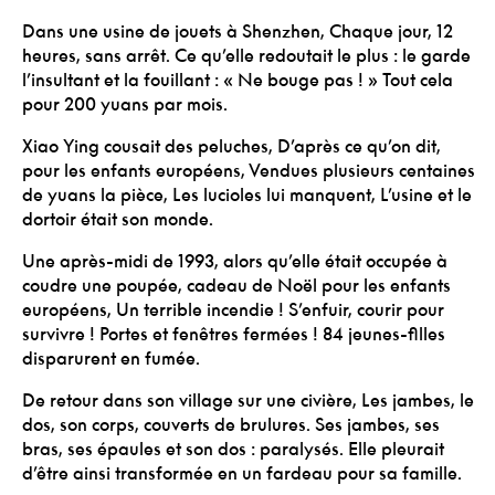
Dans une usine de jouets à Shenzhen,
Chaque jour, 12
heures, sans arrêt.
Ce qu’elle redoutait le plus : le garde
l’insultant et la fouillant : « Ne bouge pas ! »
Tout cela
pour 200 yuans par mois.
Xiao Ying cousait des peluches,
D’après ce qu’on dit,
pour les enfants européens,
Vendues plusieurs centaines
de yuans la pièce,
Les lucioles lui manquent,
L’usine et le
dortoir était son monde.
Une après-midi de 1993, alors qu’elle était occupée à
coudre une poupée, cadeau de Noël pour les enfants
européens,
Un terrible incendie ! S’enfuir, courir pour
survivre ! Portes et fenêtres fermées !
84 jeunes-filles
disparurent en fumée.
De retour dans son village sur une civière,
Les jambes, le
dos, son corps, couverts de brulures.
Ses jambes, ses
bras, ses épaules et son dos : paralysés.
Elle pleurait
d’être ainsi transformée en un fardeau pour sa famille.