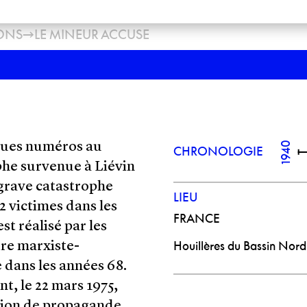
→
ONS
LE MINEUR ACCUSE
1940
ques numéros au
CHRONOLOGIE
ophe survenue à Liévin
 grave catastrophe
LIEU
2 victimes dans les
FRANCE
st réalisé par les
Houillères du Bassin Nord
re marxiste-
 dans les années 68.
nt, le 22 mars 1975,
ation de propagande,