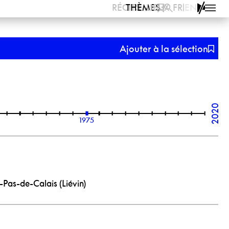
·
·
·
RÉCITS
THÈMES
LIEUX
FR
|
EN
INTRODUCTION
LE PROJET
Ajouter à la sélection
SCIENTIFIQUE
L’ÉQUIPE
PARTENAIRES
INSTITUTIONNELS
CRÉDITS
BIBLIOGRAPHIE
2020
CONTACT
1975
-Pas-de-Calais (Liévin)