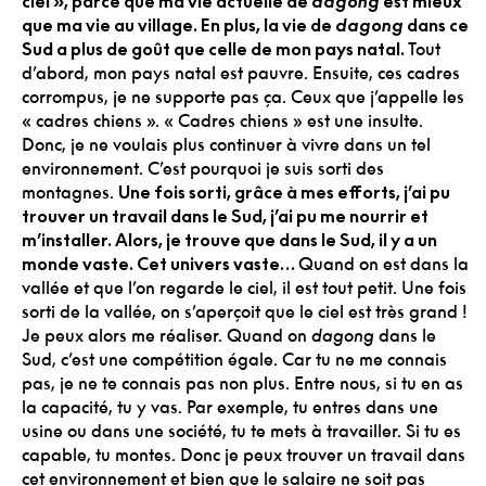
ciel », parce que ma vie actuelle de
dagong
est mieux
que ma vie au village. En plus, la vie de
dagong
dans ce
Sud a plus de goût que celle de mon pays natal.
Tout
d’abord, mon pays natal est pauvre. Ensuite, ces cadres
corrompus, je ne supporte pas ça. Ceux que j’appelle les
« cadres chiens ». « Cadres chiens » est une insulte.
Donc, je ne voulais plus continuer à vivre dans un tel
environnement. C’est pourquoi je suis sorti des
montagnes.
Une fois sorti, grâce à mes efforts, j’ai pu
trouver un travail dans le Sud, j’ai pu me nourrir et
m’installer. Alors, je trouve que dans le Sud, il y a un
monde vaste. Cet univers vaste…
Quand on est dans la
vallée et que l’on regarde le ciel, il est tout petit. Une fois
sorti de la vallée, on s’aperçoit que le ciel est très grand !
Je peux alors me réaliser. Quand on
dagong
dans le
Sud, c’est une compétition égale. Car tu ne me connais
pas, je ne te connais pas non plus. Entre nous, si tu en as
la capacité, tu y vas. Par exemple, tu entres dans une
usine ou dans une société, tu te mets à travailler. Si tu es
capable, tu montes. Donc je peux trouver un travail dans
cet environnement et bien que le salaire ne soit pas