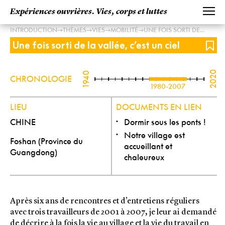
Expériences ouvrières. Vies, corps et luttes
→
→
→
→
INTRODUCTION
THÈMES
VIES
MOBILITÉ
UNE FOIS SORTI DE...
Une fois sorti de la vallée, c’est un ciel
2020
1940
CHRONOLOGIE
1980-2007
LIEU
DOCUMENTS EN LIEN
CHINE
Dormir sous les ponts !
Notre village est
Foshan (Province du
accueillant et
Guangdong)
chaleureux
Après six ans de rencontres et d’entretiens réguliers
avec trois travailleurs de 2001 à 2007, je leur ai demandé
de décrire à la fois la vie au village et la vie du travail en