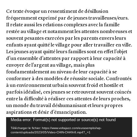
Ce texte évoque un ressentiment de désillusion
fréquemment exprimé par de jeunes travailleuses/eurs.
Il relate aussi les relations complexes avec la famille
restée au village et notamment les attentes nombreuses et
souvent pesantes exercées par les parents envers leurs
enfants ayant quitté le village pour aller travailler en ville.
Les jeunes ayant quitté leurs familles sont en effet l’objet
d’un ensemble d’attentes par rapport à leur capacité à
envoyer de l’argent au village, mais plus
fondamentalement au niveau de leur capacité à se
conformer à des modèles de réussite sociale. Confrontés
à un environnement urbain souvent froid et hostile et
parfois idéalisé, ces jeunes se retrouvent souvent coincés
entre la difficulté à réaliser ces attentes de leurs proches,
un monde du travail déshumanisant et leurs propres
aspirations et désir d’émancipation.
Media error: Format(s) not supported or source(s) not found
Lecteur
vidéo
Télécharger le fichier: https://www.voltajazz.com/eurasemploi/wp-
content/uploads/2023/05/Video-CHIN-CHAN-8.mp4?_=1