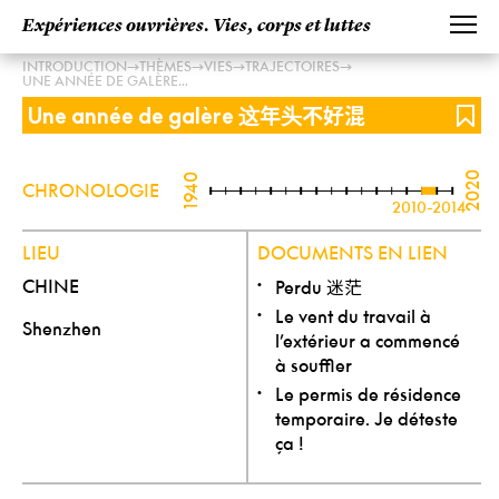
Expériences ouvrières. Vies, corps et luttes
→
→
→
→
INTRODUCTION
THÈMES
VIES
TRAJECTOIRES
UNE ANNÉE DE GALÈRE...
这年头不好混
Une année de galère
2020
1940
CHRONOLOGIE
2010-2014
LIEU
DOCUMENTS EN LIEN
迷茫
CHINE
Perdu
Le vent du travail à
Shenzhen
l’extérieur a commencé
à souffler
Le permis de résidence
temporaire. Je déteste
ça !