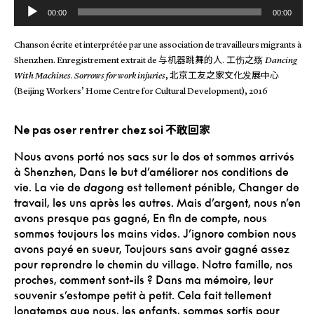
Lecteur
00:00
00:00
audio
Chanson écrite et interprétée par une association de travailleurs migrants à
与机器跳舞的人. 工伤之殇
Shenzhen. Enregistrement extrait de
Dancing
北京工友之家文化发展中心
With Machines
.
Sorrows for work injuries
,
(Beijing Workers’ Home Centre for Cultural Development), 2016
不敢回家
Ne pas oser rentrer chez soi
Nous avons porté nos sacs sur le dos et sommes arrivés
à Shenzhen,
Dans le but d’améliorer nos conditions de
vie.
La vie de
dagong
est tellement pénible,
Changer de
travail, les uns après les autres.
Mais d’argent, nous n’en
avons presque pas gagné,
En fin de compte, nous
sommes toujours les mains vides.
J’ignore combien nous
avons payé en sueur,
Toujours sans avoir gagné assez
pour reprendre le chemin du village.
Notre famille, nos
proches, comment sont-ils ?
Dans ma mémoire, leur
souvenir s’estompe petit à petit.
Cela fait tellement
longtemps que nous, les enfants, sommes sortis pour