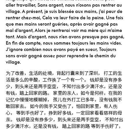
aller travailler,
Sans argent, nous n’osons pas rentrer au
village.
A présent, je suis blessée aux mains, j’ai peur de
rentrer chez-moi,
Cela va leur faire de la peine.
Une fois
que mes mains seront guéries, après avoir gagné pas
mal d’argent,
Alors je rentrerai voir ma mère qui m’aime
tant.
Mais d’argent, nous n’en avons presque pas gagné,
En fin de compte, nous sommes toujours les mains vides.
J’ignore combien nous avons payé en sueur,
Toujours
sans avoir gagné assez pour reprendre le chemin du
village.
为了改善，生活的处境，背起行囊来到了深圳，
打工的生
活是多么的辛酸，工作换了一个有一个。
钱却是没有挣多
少，到头来还是两手空空，
不知付出多少滴汗水，还是没
有钱，踏上回家的路。
家里的亲人，如今是何样，在我的
记忆中慢慢地模糊掉，
孩儿在外打工已多年，没有钱我不
敢回家去。
如今的我手又受伤了，怕回到家里，有人伤
心，
等到手伤好了，挣到好多钱，一定回家看看慈祥的母
亲。
钱却是没有挣多少，到头来还是两手空空，
不知付出
多少滴汗水，还是没有钱，
踏上回家的路
等到手伤好了，