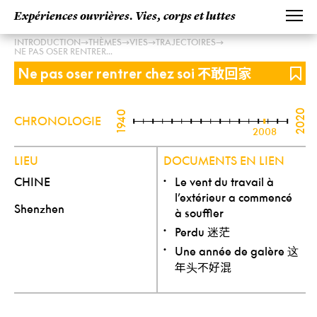
Expériences ouvrières. Vies, corps et luttes
→
→
→
→
INTRODUCTION
THÈMES
VIES
TRAJECTOIRES
NE PAS OSER RENTRER...
不敢回家
Ne pas oser rentrer chez soi
2020
1940
CHRONOLOGIE
2008
LIEU
DOCUMENTS EN LIEN
CHINE
Le vent du travail à
l’extérieur a commencé
Shenzhen
à souffler
迷茫
Perdu
这
Une année de galère
年头不好混