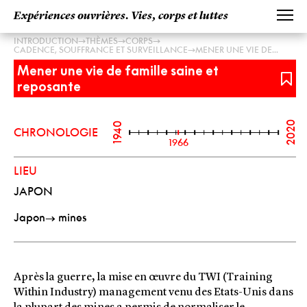
Expériences ouvrières. Vies, corps et luttes
→
→
→
INTRODUCTION
THÈMES
CORPS
→
CADENCE, SOUFFRANCE ET SURVEILLANCE
MENER UNE VIE DE...
Mener une vie de famille saine et
reposante
2020
1940
CHRONOLOGIE
1966
LIEU
JAPON
Japon
→
mines
Après la guerre, la mise en œuvre du TWI (Training
Within Industry) management venu des Etats-Unis dans